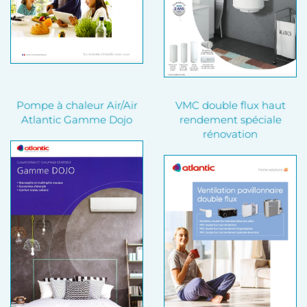
Pompe à chaleur Air/Air
VMC double flux haut
Atlantic Gamme Dojo
rendement spéciale
rénovation